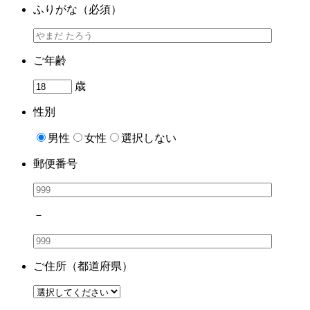
ふりがな
（必須）
ご年齢
歳
性別
男性
女性
選択しない
郵便番号
－
ご住所
（都道府県）